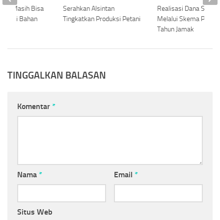
tim Masih Bisa
Serahkan Alsintan
Realisasi Dana Silpa 
 Inflasi Bahan
Tingkatkan Produksi Petani
Melalui Skema Progr
Tahun Jamak
TINGGALKAN BALASAN
Komentar
*
Nama
*
Email
*
Situs Web