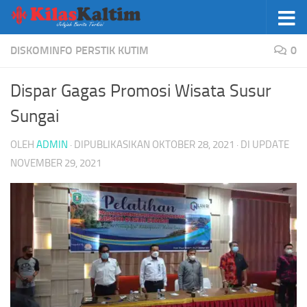
Skip to content
DISKOMINFO PERSTIK KUTIM
0
Dispar Gagas Promosi Wisata Susur
Sungai
OLEH
ADMIN
· DIPUBLIKASIKAN
OKTOBER 28, 2021
· DI UPDATE
NOVEMBER 29, 2021