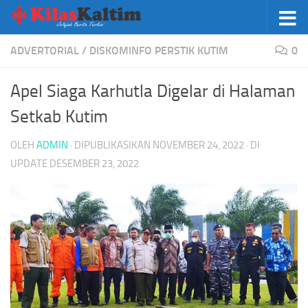
Skip to content
ADVERTORIAL
/
DISKOMINFO PERSTIK KUTIM
0
Apel Siaga Karhutla Digelar di Halaman
Setkab Kutim
OLEH
ADMIN
· DIPUBLIKASIKAN
NOVEMBER 24, 2022
· DI
UPDATE
DESEMBER 23, 2022