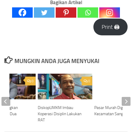
Bagikan Artikel
Print 🖨
MUNGKIN ANDA JUGA MENYUKAI
0
0
 Layangkan
DiskopUMKM Imbau
Pasar Murah Digelar
erkait Dua
Koperasi Disiplin Lakukan
Kecamatan Sangatta 
RAT