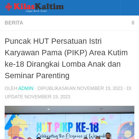
Skip to content
BERITA
0
Puncak HUT Persatuan Istri
Karyawan Pama (PIKP) Area Kutim
ke-18 Dirangkai Lomba Anak dan
Seminar Parenting
OLEH
ADMIN
· DIPUBLIKASIKAN
NOVEMBER 19, 2023
· DI
UPDATE
NOVEMBER 19, 2023