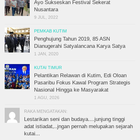
Ayo Sukseskan Festival Sekerat
Nusantara
9 JUL, 2022
PEMKAB KUTIM
Penghujung Tahun 2019, 85 ASN
Dianugerahi Satyalancana Karya Satya
1 JAN, 2020
KUTAI TIMUR
Pelantikan Relawan di Kutim, Edi Oloan
Pasaribu Fokus Kawal Program Strategis
Nasional Hingga ke Masyarakat
1 AGU, 2026
RAKA MENGATAKAN:
Lestarikan seni dan budaya....junjung tinggi
adat istiadat,..jngan pernah melupakan sejarah
kutai...