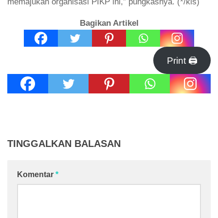
memajukan organisasi PIKP ini,” pungkasnya. (*/kls)
Bagikan Artikel
Print 🖨
TINGGALKAN BALASAN
Komentar
*