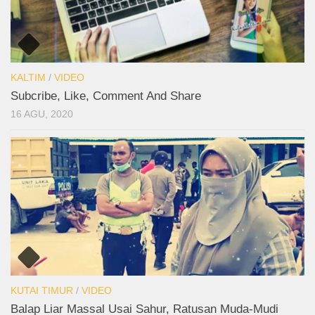
KALTIM
/
VIDEO
Subcribe, Like, Comment And Share
16 AGU, 2020
KUTAI TIMUR
/
VIDEO
Balap Liar Massal Usai Sahur, Ratusan Muda-Mudi