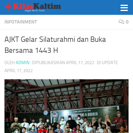
Skip to content
INFOTAINMENT
0
AJKT Gelar Silaturahmi dan Buka
Bersama 1443 H
OLEH
ADMIN
· DIPUBLIKASIKAN
APRIL 17, 2022
· DI UPDATE
APRIL 17, 2022