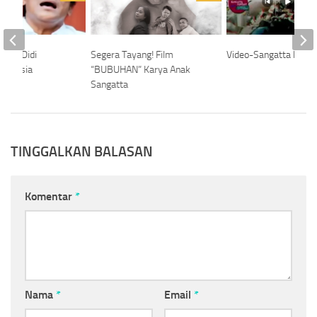
ews! Didi
Segera Tayang! Film
Video-Sangatta Fanta
tup Usia
“BUBUHAN” Karya Anak
Sangatta
TINGGALKAN BALASAN
Komentar
*
Nama
*
Email
*