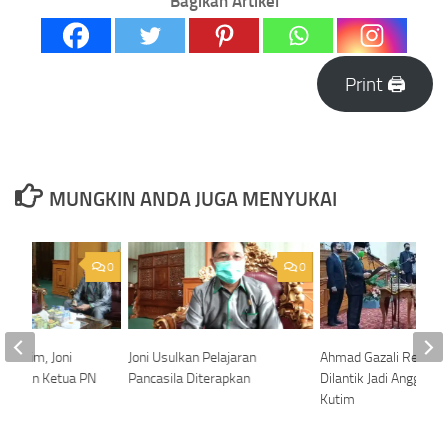
Bagikan Artikel
Print 🖨
MUNGKIN ANDA JUGA MENYUKAI
0
0
 Kutim, Joni
Joni Usulkan Pelajaran
Ahmad Gazali Resmi
jungan Ketua PN
Pancasila Diterapkan
Dilantik Jadi Anggota
Kutim