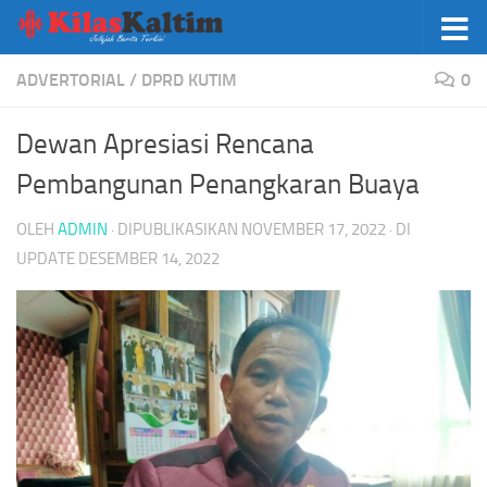
Skip to content
ADVERTORIAL
/
DPRD KUTIM
0
Dewan Apresiasi Rencana
Pembangunan Penangkaran Buaya
OLEH
ADMIN
· DIPUBLIKASIKAN
NOVEMBER 17, 2022
· DI
UPDATE
DESEMBER 14, 2022